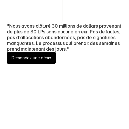
"Nous avons clôturé 30 millions de dollars provenant 
de plus de 30 LPs sans aucune erreur. Pas de fautes, 
pas d'allocations abandonnées, pas de signatures 
manquantes. Le processus qui prenait des semaines 
prend maintenant des jours."
Demandez une démo
Comment démarrer avec Vessel ?
Combien de temps dure l’onboarding ?