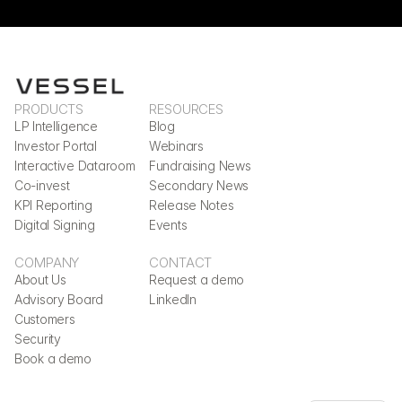
PRODUCTS
RESOURCES
LP Intelligence
Blog
Investor Portal
Webinars
Interactive Dataroom
Fundraising News
Co-invest
Secondary News
KPI Reporting
Release Notes
Digital Signing
Events
COMPANY
CONTACT
About Us
Request a demo
Advisory Board
LinkedIn
Customers
Security
Book a demo