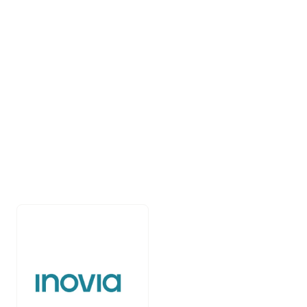
Les informations 
résident dans un 
passeport KYC
Les LPs complètent la vérification KYC une fois, puis la 
mettent à jour en quelques secondes pour les futurs fonds, 
avec des rafraîchissements automatiques, une surveillance 
continue de la lutte contre le blanchiment d'argent, et des 
ensembles propres et standardisés pour les administrateurs à 
chaque fois.