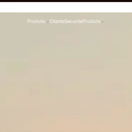
ions de dollars pour aider les gestionnaires de fonds privés à s'adap
Produits
Clients
Securité
Produits