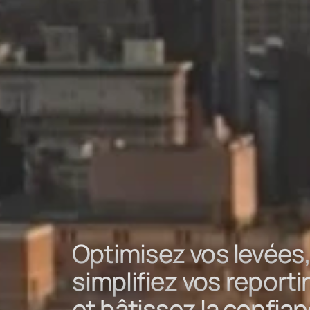
Optimisez vos levées
simplifiez vos report
et bâtissez la confian